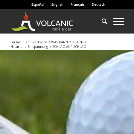
Español
English
Français
Deutsch
Du bist hier:
Startseite
/
WAS KANN ICH TUN?
/
Natur und Entspannung
/
SCHLAG AUF SCHLAG