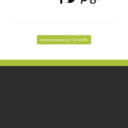
Autovermietung in Teneriffa
CONÓCENOS
Oficinas
Preguntas Fercuentes
Aviso Legal
Privacidad