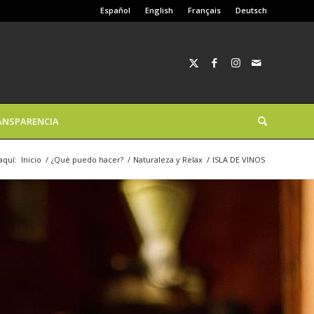
Español
English
Français
Deutsch
ANSPARENCIA
aquí:
Inicio
/
¿Qué puedo hacer?
/
Naturaleza y Relax
/
ISLA DE VINOS