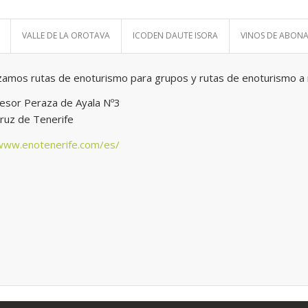
VALLE DE LA OROTAVA
ICODEN DAUTE ISORA
VINOS DE ABON
zamos rutas de enoturismo para grupos y rutas de enoturismo a 
fesor Peraza de Ayala Nº3
ruz de Tenerife
/www.enotenerife.com/es/