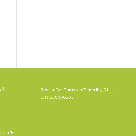
AR
Rent a Car Tamaran Tenerife, S.L.U.
CIF: B38096293
ta, nº6