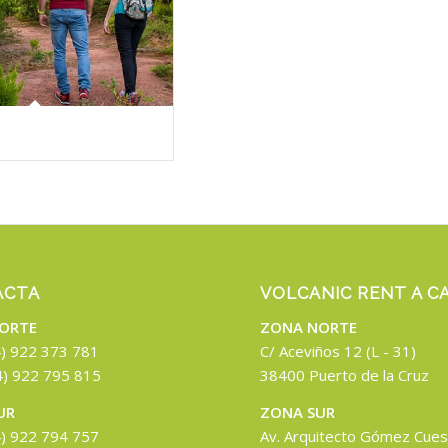
ACTA
VOLCANIC RENT A C
ORTE
ZONA NORTE
4) 922 373 781
C/ Aceviños 12 (L - 31)
4) 922 795 815
38400 Puerto de la Cruz
UR
ZONA SUR
4) 922 794 757
Av. Arquitecto Gómez Cues