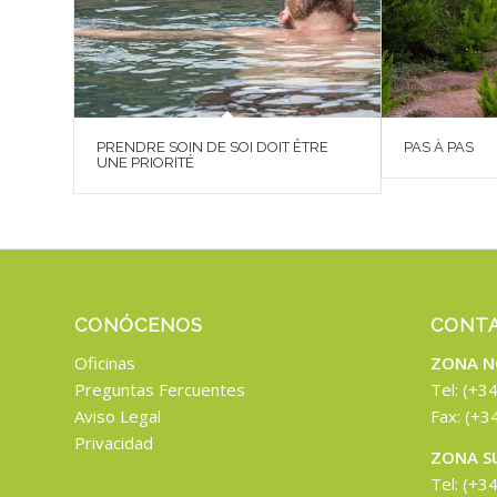
PRENDRE SOIN DE SOI DOIT ÊTRE
PAS À PAS
UNE PRIORITÉ
CONÓCENOS
CONT
Oficinas
ZONA N
Preguntas Fercuentes
Tel: (+3
Aviso Legal
Fax: (+3
Privacidad
ZONA S
Tel: (+3