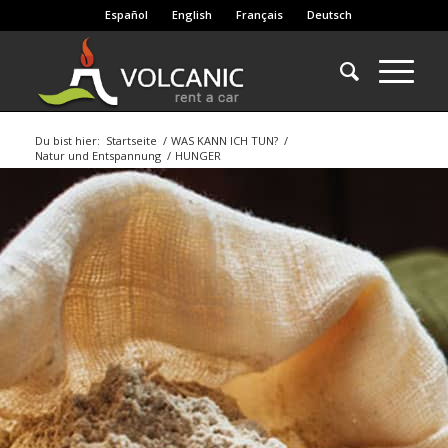
Español
English
Français
Deutsch
Du bist hier:
Startseite
/
WAS KANN ICH TUN?
/
Natur und Entspannung
/
HUNGER